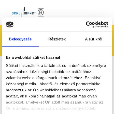
Címke: tanácsadó
Beleegyezés
Részletek
A sütikről
testület
Ez a weboldal sütiket használ
Sütiket használunk a tartalmak és hirdetések személyre
szabásához, közösségi funkciók biztosításához,
valamint weboldalforgalmunk elemzéséhez. Ezenkívül
közösségi média-, hirdető- és elemező partnereinkkel
megosztjuk az Ön weboldalhasználatra vonatkozó
adatait, akik kombinálhatják az adatokat más olyan
adatokkal, amelyeket Ön adott meg számukra vagy az
Ön által használt más szolgáltatásokból gyűjtöttek.